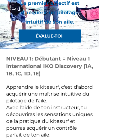
Le premier objectif est
d’acquérir un pilotage
intuitif de son aile.
ÉVALUE-TOI
NIVEAU 1: Débutant = Niveau 1
international IKO Discovery (1A,
1B, 1C, 1D, 1E)
Apprendre le kitesurf, c'est d'abord
acquérir une maîtrise intuitive du
pilotage de l'aile.
Avec l'aide de ton instructeur, tu
découvriras les sensations uniques
de la pratique du kitesurf et
pourras acquérir un contrôle
parfait de ton aile.