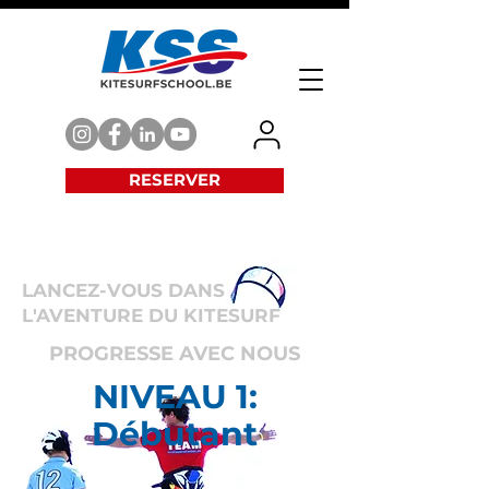
RESERVER
LANCEZ-VOUS DANS
L'AVENTURE DU KITESURF
PROGRESSE AVEC NOUS
NIVEAU 1:
Débutant