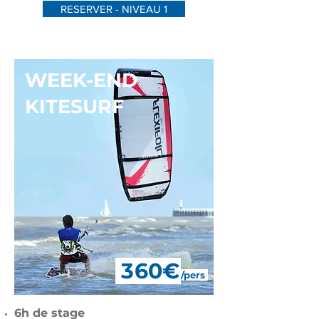
RESERVER - NIVEAU 1
WEEK-END
KITESURF
36
0€
/pers
6h de stage