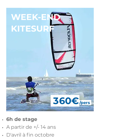
WEEK-END
KITESURF
36
0€
/pers
6h de stage
A partir de +/- 14 ans
D'avril à fin octobre